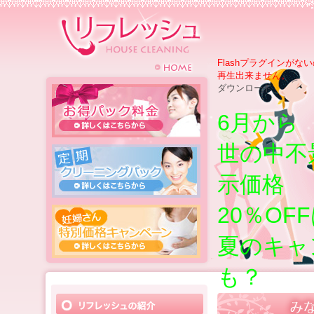
Flashプラグインがな
再生出来ません。
ダウンロード
6月から
世の中不
示価格
20％OF
夏のキャ
も？